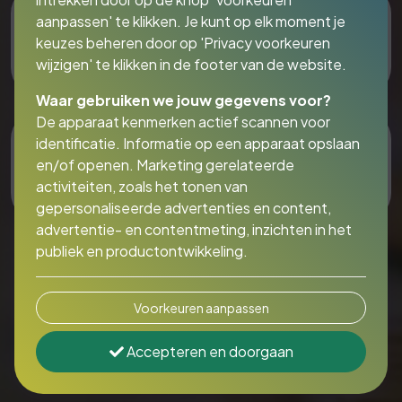
aanpassen' te klikken. Je kunt op elk moment je
Bedrijfs financiering
keuzes beheren door op 'Privacy voorkeuren
Ga hier verder!
wijzigen' te klikken in de footer van de website.
Waar gebruiken we jouw gegevens voor?
De apparaat kenmerken actief scannen voor
identificatie. Informatie op een apparaat opslaan
Financiële planning
en/of openen. Marketing gerelateerde
Ga hier verder!
activiteiten, zoals het tonen van
gepersonaliseerde advertenties en content,
advertentie- en contentmeting, inzichten in het
publiek en productontwikkeling.
Voorkeuren aanpassen
Accepteren en doorgaan