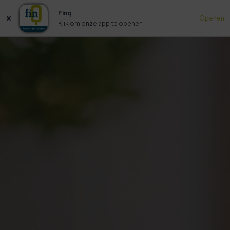
Finq
Openen
Klik om onze app te openen