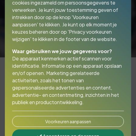
cookies ingezameld om persoonsgegevens te
verwerken. Je kunt jouw toestemming geven of
intrekken door op de knop 'Voorkeuren
aanpassen' te klikken. Je kunt op elk moment je
keuzes beheren door op 'Privacy voorkeuren
wijzigen' te klikken in de footer van de website.
Waar gebruiken we jouw gegevens voor?
De apparaat kenmerken actief scannen voor
identificatie. Informatie op een apparaat opslaan
en/of openen. Marketing gerelateerde
activiteiten, zoals het tonen van
Oldtimer? Youngtimer?
gepersonaliseerde advertenties en content,
Klassieker?
advertentie- en contentmeting, inzichten in het
publiek en productontwikkeling.
Geen zorgen, Finq kan ze allemaal verzekeren!
Voorkeuren aanpassen
Als u een klassieker koopt, bent u verplicht
een WA-verzekering af te sluiten. Dit is snel te