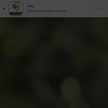
Finq
Openen
Klik om onze app te openen