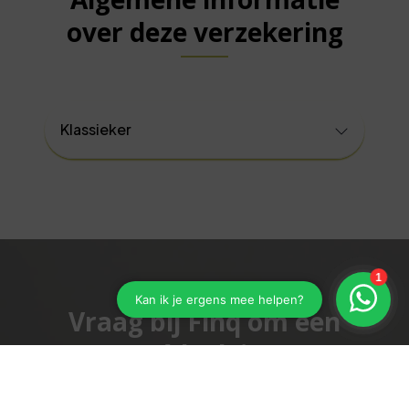
over deze verzekering
Klassieker
Vraag bij Finq om een
goéd advies!
Kies de juiste dekking en betaal niet te veel