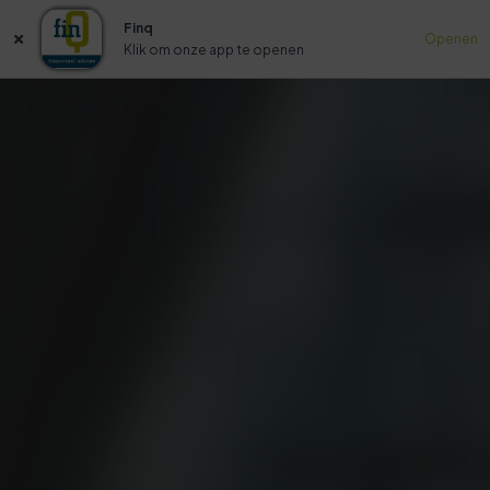
Finq
Openen
Klik om onze app te openen