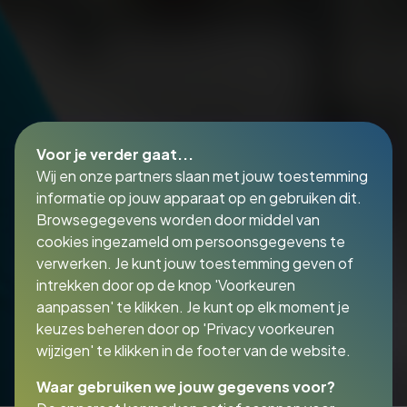
Voor je verder gaat...
Wij en onze partners slaan met jouw toestemming
informatie op jouw apparaat op en gebruiken dit.
Browsegegevens worden door middel van
cookies ingezameld om persoonsgegevens te
verwerken. Je kunt jouw toestemming geven of
intrekken door op de knop 'Voorkeuren
aanpassen' te klikken. Je kunt op elk moment je
keuzes beheren door op 'Privacy voorkeuren
wijzigen' te klikken in de footer van de website.
Waar gebruiken we jouw gegevens voor?