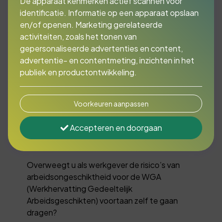
De apparaat kenmerken actief scannen voor
identificatie. Informatie op een apparaat opslaan
en/of openen. Marketing gerelateerde
activiteiten, zoals het tonen van
Overweegt u als
gepersonaliseerde advertenties en content,
werkgever de risico’s
advertentie- en contentmeting, inzichten in het
publiek en productontwikkeling.
van
arbeidsongeschiktheid
Voorkeuren aanpassen
voor de WGA voortaan
Accepteren en doorgaan
zelf te gaan dragen?
Overweegt u als werkgever de risico’s van
arbeidsongeschiktheid voor de WGA
(Werkhervatting Gedeeltelijk
Arbeidsgeschikten) voortaan zelf te gaan
dragen?