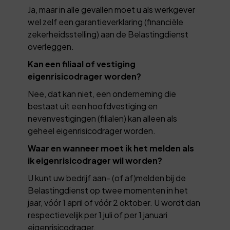
Ja, maar in alle gevallen moet u als werkgever
wel zelf een garantieverklaring (financiële
zekerheidsstelling) aan de Belastingdienst
overleggen.
Kan een filiaal of vestiging
eigenrisicodrager worden?
Nee, dat kan niet, een onderneming die
bestaat uit een hoofdvestiging en
nevenvestigingen (filialen) kan alleen als
geheel eigenrisicodrager worden.
Waar en wanneer moet ik het melden als
ik eigenrisicodrager wil worden?
U kunt uw bedrijf aan- (of af)melden bij de
Belastingdienst op twee momenten in het
jaar, vóór 1 april of vóór 2 oktober. U wordt dan
respectievelijk per 1 juli of per 1 januari
eigenrisicodrager.