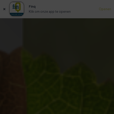
Finq
Openen
Klik om onze app te openen