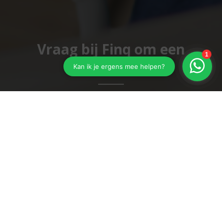
Vraag bij Finq om een
goéd advies!
Vraag ons advies!