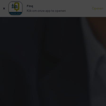
Finq
Openen
Klik om onze app te openen