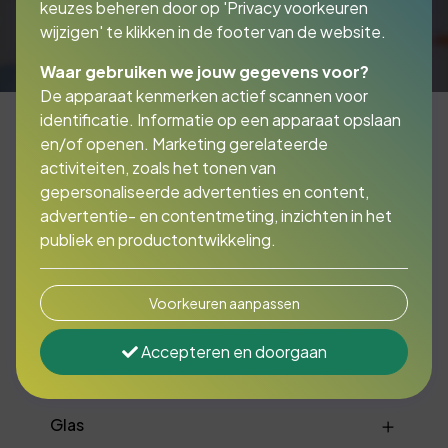
keuzes beheren door op 'Privacy voorkeuren
wijzigen' te klikken in de footer van de website.
Waar gebruiken we jouw gegevens voor?
De apparaat kenmerken actief scannen voor
identificatie. Informatie op een apparaat opslaan
en/of openen. Marketing gerelateerde
activiteiten, zoals het tonen van
Overige
gepersonaliseerde advertenties en content,
bedrijfsmiddelen, denk
advertentie- en contentmeting, inzichten in het
publiek en productontwikkeling.
bijvoorbeeld aan:
Voorkeuren aanpassen
Accepteren en doorgaan
Elektronica
Glas